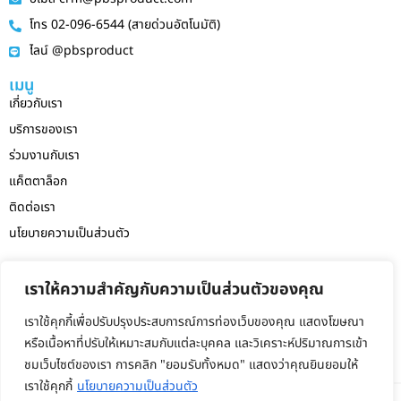
โทร 02-096-6544 (สายด่วนอัตโนมัติ)
ไลน์ @pbsproduct
เมนู
เกี่ยวกับเรา
บริการของเรา
ร่วมงานกับเรา
แค็ตตาล็อก
ติดต่อเรา
นโยบายความเป็นส่วนตัว
สายด่วนฝ่ายบัญชี
เราให้ความสำคัญกับความเป็นส่วนตัวของคุณ
090-983-6528 (AIS)
แจ้งเบาะแส ทุจริต ร้องเรียน
เราใช้คุกกี้เพื่อปรับปรุงประสบการณ์การท่องเว็บของคุณ แสดงโฆษณา
066-152-6244 (ลูกค้าสัมพันธ์)
หรือเนื้อหาที่ปรับให้เหมาะสมกับแต่ละบุคคล และวิเคราะห์ปริมาณการเข้า
ชมเว็บไซต์ของเรา การคลิก "ยอมรับทั้งหมด" แสดงว่าคุณยินยอมให้
เราใช้คุกกี้
นโยบายความเป็นส่วนตัว