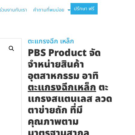
ปรึกษา ฟรี
ร่วมงานกับเรา
คำถามที่พบบ่อย
ตะแกรงฉีก เหล็ก
PBS Product จัด
จำหน่ายสินค้า
อุตสาหกรรม อาทิ
ตะแกรงฉีกเหล็ก
ตะ
แกรงสแตนเลส ลวด
ตาข่ายถัก ที่มี
คุณภาพตาม
มาตรฐานสากล