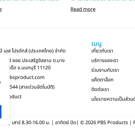
e
Read more
า
เมนู
 บี เอส โปรดักส์ (ประเทศไทย) จำกัด
เกี่ยวกับเรา
23 หมู่ 3 ซอย ประเสริฐอิสลาม ต.บาง
บริการของเรา
ากเกร็ด จ.นนทบุรี 11120
ร่วมงานกับเรา
crm@pbsproduct.com
แค็ตตาล็อก
า
96-6544 (สายด่วนอัตโนมัติ)
ติดต่อเรา
bsproduct
นโยบายความเป็นส่วนต
0 น.
เสาร์ 8.30-16.00 น.
อาทิตย์ ปิด
| © 2026 PBS Products |