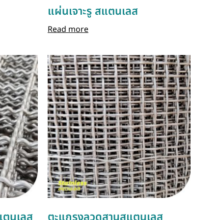
แผ่นเจาะรู สแตนเลส
Read more
แตนเลส
ตะแกรงลวดสานสแตนเลส