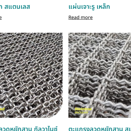
ัก สแตนเลส
แผ่นเจาะรู เหล็ก
e
Read more
วดหยักสาน กัลวาไนซ์
ตะแกรงลวดหยักสาน ส