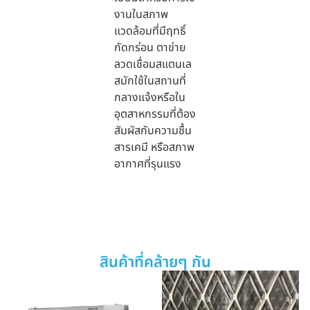
งานในสภาพ
แวดล้อมที่มีฤทธิ์
กัดกร่อน ตาข่าย
ลวดเชื่อมสแตนเล
สมักใช้ในสถานที่
กลางแจ้งหรือใน
อุตสาหกรรมที่ต้อง
สัมผัสกับความชื้น
สารเคมี หรือสภาพ
อากาศที่รุนแรง
สินค้าที่คล้ายๆ กัน