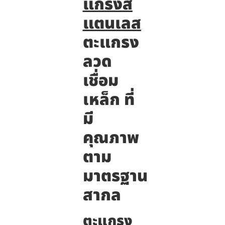
แกรงส
แตนเลส
ตะแกรง
ลวด
เชื่อม
เหล็ก ที่
มี
คุณภาพ
ตาม
มาตรฐาน
สากล
ตะแกรง