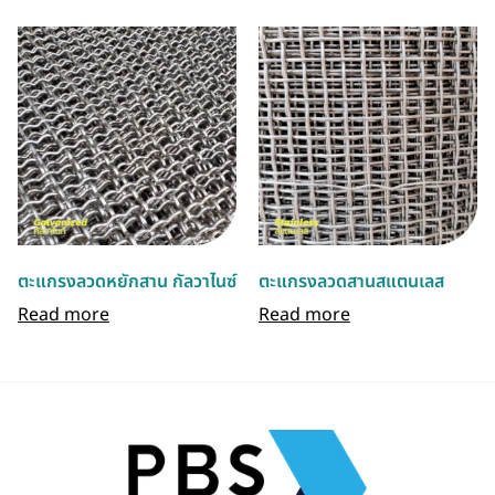
ตะแกรงลวดหยักสาน กัลวาไนซ์
ตะแกรงลวดสานสแตนเลส
Read more
Read more