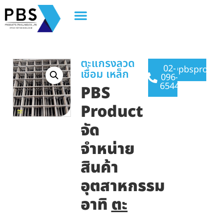
ตะแกรงลวด
02-
@pbsprodu
เชื่อม เหล็ก
096-
6544
PBS
Product
จัด
จำหน่าย
สินค้า
อุตสาหกรรม
อาทิ
ตะ