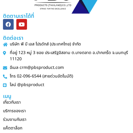
ติดตามเราได้ที่
ติดต่อเรา
บริษัท พี บี เอส โปรดักส์ (ประเทศไทย) จำกัด
ที่อยู่ 123 หมู่ 3 ซอย ประเสริฐอิสลาม ต.บางตลาด อ.ปากเกร็ด จ.นนทบุรี
11120
อีเมล crm@pbsproduct.com
โทร 02-096-6544 (สายด่วนอัตโนมัติ)
ไลน์ @pbsproduct
เมนู
เกี่ยวกับเรา
บริการของเรา
ร่วมงานกับเรา
แค็ตตาล็อก