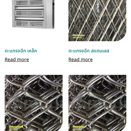
ตะแกรงฉีก เหล็ก
ตะแกรงฉีก สแตนเลส
Read more
Read more