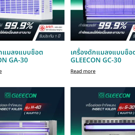
ดักแมลงแบบช็อต
เครื่องดักแมลงแบบช็อ
ON GA-30
GLEECON GC-30
e
Read more