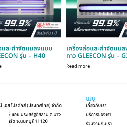
ล่อและกำจัดแมลงแบบ
เครื่องล่อและกำจัดแม
ECON รุ่น – H40
กาว GLEECON รุ่น – 
e
Read more
า
เมนู
 บี เอส โปรดักส์ (ประเทศไทย) จำกัด
เกี่ยวกับเรา
23 หมู่ 3 ซอย ประเสริฐอิสลาม ต.บาง
บริการของเรา
ากเกร็ด จ.นนทบุรี 11120
ร่วมงานกับเรา