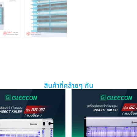
สินค้าที่คล้ายๆ กัน