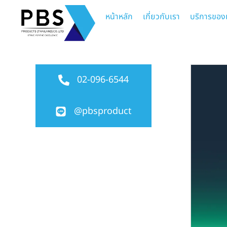
หน้าหลัก
เกี่ยวกับเรา
บริการของ
02-096-6544
@pbsproduct