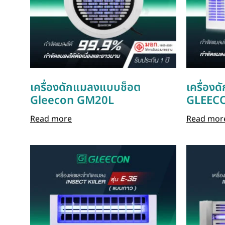
เครื่องดักแมลงแบบช็อต
เครื่อง
Gleecon GM20L
GLEEC
Read more
Read mor