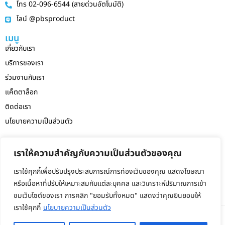
โทร 02-096-6544 (สายด่วนอัตโนมัติ)
ไลน์ @pbsproduct
เมนู
เกี่ยวกับเรา
บริการของเรา
ร่วมงานกับเรา
แค็ตตาล็อก
ติดต่อเรา
นโยบายความเป็นส่วนตัว
สายด่วนฝ่ายบัญชี
เราให้ความสำคัญกับความเป็นส่วนตัวของคุณ
090-983-6528 (AIS)
แจ้งเบาะแส ทุจริต ร้องเรียน
เราใช้คุกกี้เพื่อปรับปรุงประสบการณ์การท่องเว็บของคุณ แสดงโฆษณา
066-152-6244 (ลูกค้าสัมพันธ์)
หรือเนื้อหาที่ปรับให้เหมาะสมกับแต่ละบุคคล และวิเคราะห์ปริมาณการเข้า
ชมเว็บไซต์ของเรา การคลิก "ยอมรับทั้งหมด" แสดงว่าคุณยินยอมให้
เราใช้คุกกี้
นโยบายความเป็นส่วนตัว
เวลาทำการ