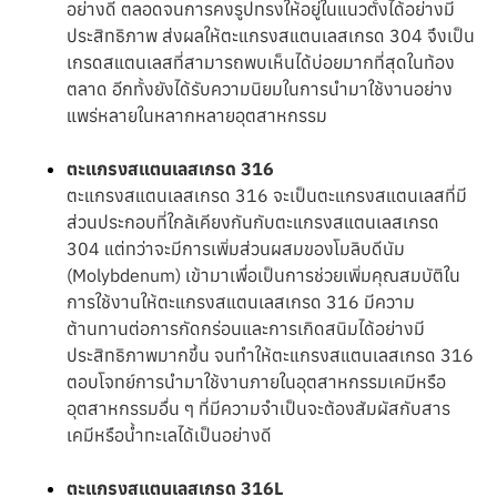
อย่างดี ตลอดจนการคงรูปทรงให้อยู่ในแนวตั้งได้อย่างมี
ประสิทธิภาพ ส่งผลให้ตะแกรงสแตนเลสเกรด 304 จึงเป็น
เกรดสแตนเลสที่สามารถพบเห็นได้บ่อยมากที่สุดในท้อง
ตลาด อีกทั้งยังได้รับความนิยมในการนำมาใช้งานอย่าง
แพร่หลายในหลากหลายอุตสาหกรรม
ตะแกรงสแตนเลสเกรด 316
ตะแกรงสแตนเลสเกรด 316 จะเป็นตะแกรงสแตนเลสที่มี
ส่วนประกอบที่ใกล้เคียงกันกับตะแกรงสแตนเลสเกรด
304 แต่ทว่าจะมีการเพิ่มส่วนผสมของโมลิบดีนัม
(Molybdenum) เข้ามาเพื่อเป็นการช่วยเพิ่มคุณสมบัติใน
การใช้งานให้ตะแกรงสแตนเลสเกรด 316 มีความ
ต้านทานต่อการกัดกร่อนและการเกิดสนิมได้อย่างมี
ประสิทธิภาพมากขึ้น จนทำให้ตะแกรงสแตนเลสเกรด 316
ตอบโจทย์การนำมาใช้งานภายในอุตสาหกรรมเคมีหรือ
อุตสาหกรรมอื่น ๆ ที่มีความจำเป็นจะต้องสัมผัสกับสาร
เคมีหรือน้ำทะเลได้เป็นอย่างดี
ตะแกรงสแตนเลสเกรด 316L