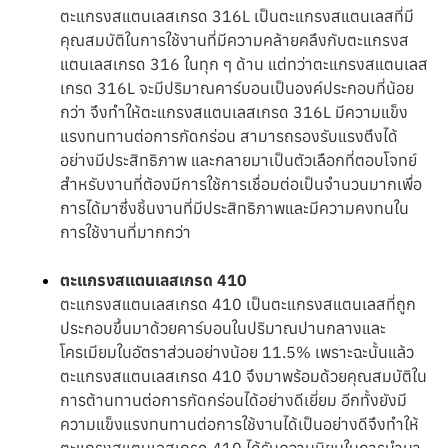
ตะแกรงสแตนเลสเกรด 316L เป็นตะแกรงสแตนเลสที่มี
คุณสมบัติในการใช้งานที่มีความคล้ายคลึงกับตะแกรงส
แตนเลสเกรด 316 ในทุก ๆ ด้าน แต่ทว่าตะแกรงสแตนเลส
เกรด 316L จะมีปริมาณคาร์บอนเป็นองค์ประกอบที่น้อย
กว่า จึงทำให้ตะแกรงสแตนเลสเกรด 316L มีความแข็ง
แรงทนทานต่อการกัดกร่อน สามารถรองรับแรงตึงได้
อย่างมีประสิทธิภาพ และกลายมาเป็นตัวเลือกที่ตอบโจทย์
สำหรับงานที่ต้องมีการใช้การเชื่อมต่อเป็นจำนวนมากเพื่อ
การได้มาซึ่งชิ้นงานที่มีประสิทธิภาพและมีความคงทนใน
การใช้งานที่มากกว่า
ตะแกรงสแตนเลสเกรด 410
ตะแกรงสแตนเลสเกรด 410 เป็นตะแกรงสแตนเลสที่ถูก
ประกอบขึ้นมาด้วยคาร์บอนในปริมาณปานกลางและ
โครเมียมในอัตราส่วนอย่างน้อย 11.5% เพราะฉะนั้นแล้ว
ตะแกรงสแตนเลสเกรด 410 จึงมาพร้อมด้วยคุณสมบัติใน
การต้านทานต่อการกัดกร่อนได้อย่างดีเยี่ยม อีกทั้งยังมี
ความแข็งแรงทนทานต่อการใช้งานได้เป็นอย่างดีจึงทำให้
ตะแกรงสแตนเลสเกรด 410 ได้รับความนิยมในการนำมา