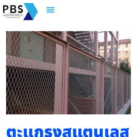
ตะแกรงสแตนเลส