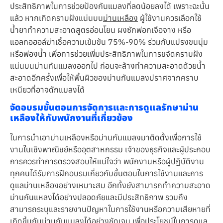
ประสิทธิภาพในการช่วยป้องกันแมลงที่ลดน้อยลงได้ เพราะฉะนั้น
แล้ว หากเกิดคราบฝังแน่นบน
ม่านเหลือง
ผู้ใช้งานควรเลือกใช้
น้ำยาทำความสะอาดสูตรอ่อนโยน ผงซักฟอกเจือจาง หรือ
แอลกอฮอล์ฆ่าเชื้อความเข้มข้น 75%-90% ร่วมกับแปรงขนนุ่ม
หรือฟองน้ำ เพื่อการช่วยเพิ่มประสิทธิภาพในการขจัดคราบฝัง
แน่นบนม่านกันแมลงออกไป ก่อนจะล้างทำความสะอาดด้วยน้ำ
สะอาดอีกครั้งเพื่อให้พื้นผิวของม่านกันแมลงปราศจากคราบ
เหนียวที่อาจดักแมลงได้
จัดอบรมขั้นตอนการจัดการและการดูแลรักษาม่าน
เหลืองให้กับพนักงานที่เกี่ยวข้อง
ในการนำเอาม่านเหลืองหรือม่านกันแมลงมาติดตั้งเพื่อการใช้
งานในเชิงพาณิชย์หรืออุตสาหกรรม เจ้าของธุรกิจและผู้ประกอบ
การควรทำการตรวจสอบให้แน่ใจว่า พนักงานหรือผู้ปฏิบัติงาน
ทุกคนได้รับการฝึกอบรมเกี่ยวกับขั้นตอนในการใช้งานและการ
ดูแลม่านเหลืองอย่างเหมาะสม อีกทั้งยังสามารถทำความสะอาด
ม่านกันแหลงได้อย่างปลอดภัยและมีประสิทธิภาพ รวมถึง
สามารถระบุและรายงานปัญหาในการใช้งานหรือความเสียหายที่
เกิดขึ้นกับม่านกันแมลงได้อย่างชัดเจน เพื่อประโยชน์ในการดูแล