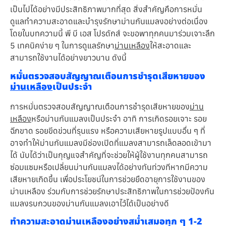
เป็นไปได้อย่างมีประสิทธิภาพมากที่สุด สิ่งสำคัญคือการหมั่น
ดูแลทำความสะอาดและบำรุงรักษาม่านกันแมลงอย่างต่อเนื่อง
โดยในบทความนี้ พี บี เอส โปรดักส์ จะขอพาทุกคนมาร่วมเจาะลึก
5 เทคนิคง่าย ๆ ในการดูแลรักษา
ม่านเหลือง
ให้สะอาดและ
สามารถใช้งานได้อย่างยาวนาน ดังนี้
หมั่นตรวจสอบสัญญาณเตือนการชำรุดเสียหายของ
ม่านเหลือง
เป็นประจำ
การหมั่นตรวจสอบสัญญาณเตือนการชำรุดเสียหายของ
ม่าน
เหลือง
หรือม่านกันแมลงเป็นประจำ อาทิ การเกิดรอยเจาะ รอย
ฉีกขาด รอยขีดข่วนที่รุนแรง หรือความเสียหายรูปแบบอื่น ๆ ที่
อาจทำให้ม่านกันแมลงมีช่องเปิดที่แมลงสามารถเล็ดลอดเข้ามา
ได้ นับได้ว่าเป็นกุญแจสำคัญที่จะช่วยให้ผู้ใช้งานทุกคนสามารถ
ซ่อมแซมหรือเปลี่ยนม่านกันแมลงได้อย่างทันท่วงทีหากมีความ
เสียหายเกิดขึ้น เพื่อประโยชน์ในการช่วยยืดอายุการใช้งานของ
ม่านเหลือง ร่วมกับการช่วยรักษาประสิทธิภาพในการช่วยป้องกัน
แมลงรบกวนของม่านกันแมลงเอาไว้ได้เป็นอย่างดี
ทำความสะอาดม่านเหลืองอย่างสม่ำเสมอทุก ๆ 1-2