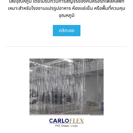
เสียอุณหภูมิ โดยไม่รบกวนการสัญจรของคนหรือรถโฟล์คลิฟท์
เหมาะสำหรับโรงงานแปรรูปอาหาร ห้องแช่เย็น หรือพื้นที่ควบคุม
อุณหภูมิ
คลิกเลย