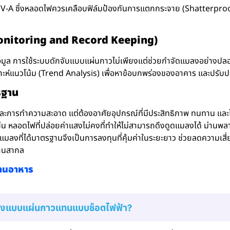
-A ซึ่งหลอดไฟควรเคลือบฟิล์มป้องกันการแตกกระจาย (Shatterproof) เ
(Monitoring and Record Keeping)
อมูล การใช้ระบบดักจับแบบแผ่นกาวไม่เพียงแต่ช่วยกำจัดแมลงอย่างปลอ
ราะห์แนวโน้ม (Trend Analysis) เพื่อหาข้อบกพร่องของอาคาร และปรับปร
รฐาน
ะการทำความสะอาด แต่ต้องอาศัยอุปกรณ์ที่มีประสิทธิภาพ ทนทาน แล
เช่น หลอดไฟที่ปล่อยค่าแสงไม่คงที่ทำให้ไม่สามารถดึงดูดแมลงได้ ม่านพล
มลงที่ได้มาตรฐานจึงเป็นการลงทุนที่คุ้มค่าในระยะยาว ช่วยลดความเสี่
ฐานสากล
งานอาหาร
มลงแบบแผ่นกาวแทนแบบช็อตไฟฟ้า?