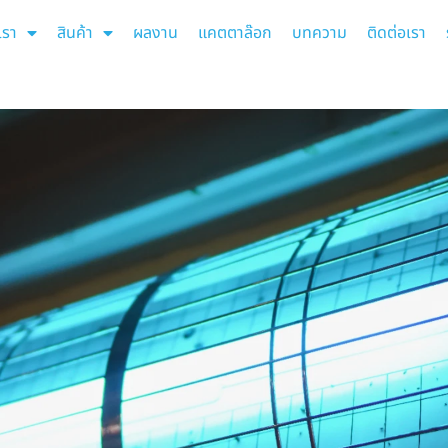
เรา
สินค้า
ผลงาน
แคตตาล๊อก
บทความ
ติดต่อเรา