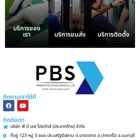
สแตนเลส เป็น
ลูกค้าทั่วประเทศ
ม่านริ้วพีวีซี ม่าน
วงกลม สี่เหลี่ยม
ทั้งในและต่าง
ซีท ประตูไฮสปีด
หรือตามรูปแบบที่
ประเทศทั่วโลก ด้วย
เครื่องล่อดักแมลง
ต้องการ บริการ
ความรวดเร็วและ
ม่านอากาศ ตาม
งานทอตะแกรงส
เร่งด่วนทุกวันตาม
บ้านเรือนและ
บริการของ
แตนเลสตามรูป
เวลาและสถานที่ที่
โรงงาน
เรา
บริการขนส่ง
บริการติดตั้ง
แบบที่ต้องการ
กำหนด
อุตสาหกรรมต่างๆ
ติดตามเราได้ที่
ติดต่อเรา
บริษัท พี บี เอส โปรดักส์ (ประเทศไทย) จำกัด
ที่อยู่ 123 หมู่ 3 ซอย ประเสริฐอิสลาม ต.บางตลาด อ.ปากเกร็ด จ.นนทบุรี