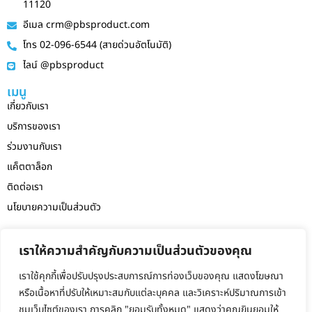
11120
อีเมล crm@pbsproduct.com
โทร 02-096-6544 (สายด่วนอัตโนมัติ)
ไลน์ @pbsproduct
เมนู
เกี่ยวกับเรา
บริการของเรา
ร่วมงานกับเรา
แค็ตตาล็อก
ติดต่อเรา
นโยบายความเป็นส่วนตัว
สายด่วนฝ่ายบัญชี
เราให้ความสำคัญกับความเป็นส่วนตัวของคุณ
090-983-6528 (AIS)
แจ้งเบาะแส ทุจริต ร้องเรียน
เราใช้คุกกี้เพื่อปรับปรุงประสบการณ์การท่องเว็บของคุณ แสดงโฆษณา
066-152-6244 (ลูกค้าสัมพันธ์)
หรือเนื้อหาที่ปรับให้เหมาะสมกับแต่ละบุคคล และวิเคราะห์ปริมาณการเข้า
ชมเว็บไซต์ของเรา การคลิก "ยอมรับทั้งหมด" แสดงว่าคุณยินยอมให้